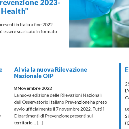
Prevenzione 2023-
 Health”
esenti in Italia a fine 2022
uò essere scaricato in formato
e
Al via la nuova Rilevazione
E
Nazionale OIP
2
8 Novembre 2022
L
La nuova edizione delle Rilevazioni Nazionali
C
a
dell’Osservatorio Italiano Prevenzione ha preso
avvio ufficialmente il 7 novembre 2022. Tutti i
0
e
Dipartimenti di Prevenzione presenti sul
S
territorio…
[…]
(