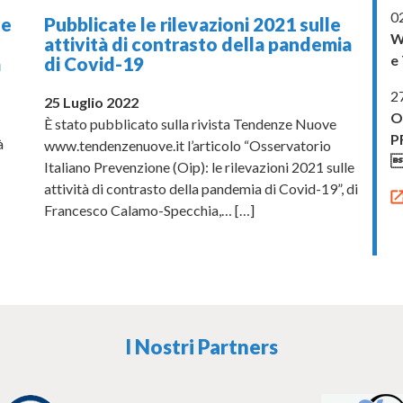
02
ne
Pubblicate le rilevazioni 2021 sulle
W
attività di contrasto della pandemia
e 
a
di Covid-19
2
25 Luglio 2022
O
È stato pubblicato sulla rivista Tendenze Nuove
P
à
www.tendenzenuove.it l’articolo “Osservatorio
.
Italiano Prevenzione (Oip): le rilevazioni 2021 sulle
attività di contrasto della pandemia di Covid-19”, di
Francesco Calamo-Specchia,…
[…]
I Nostri Partners